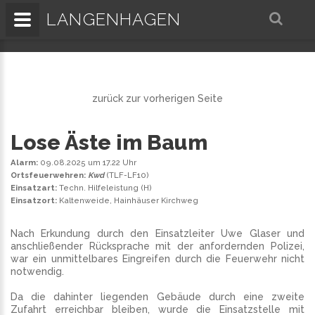
LANGENHAGEN
zurück zur vorherigen Seite
Lose Äste im Baum
Alarm:
09.08.2025 um 17.22 Uhr
Ortsfeuerwehren:
Kwd
(
TLF
-
LF10
)
Einsatzart:
Techn. Hilfeleistung (H)
Einsatzort:
Kaltenweide, Hainhäuser Kirchweg
Nach Erkundung durch den Einsatzleiter Uwe Glaser und
anschließender Rücksprache mit der anfordernden Polizei,
war ein unmittelbares Eingreifen durch die Feuerwehr nicht
notwendig.
Da die dahinter liegenden Gebäude durch eine zweite
Zufahrt erreichbar bleiben, wurde die Einsatzstelle mit