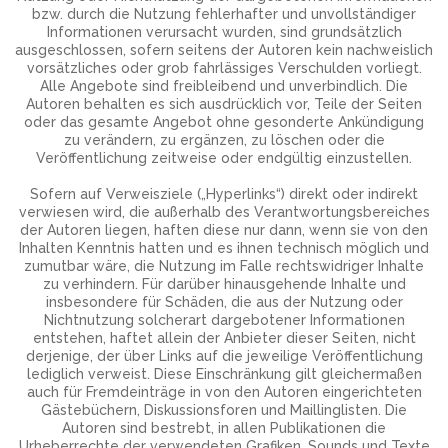
bzw. durch die Nutzung fehlerhafter und unvollständiger
Informationen verursacht wurden, sind grundsätzlich
ausgeschlossen, sofern seitens der Autoren kein nachweislich
vorsätzliches oder grob fahrlässiges Verschulden vorliegt.
Alle Angebote sind freibleibend und unverbindlich. Die
Autoren behalten es sich ausdrücklich vor, Teile der Seiten
oder das gesamte Angebot ohne gesonderte Ankündigung
zu verändern, zu ergänzen, zu löschen oder die
Veröffentlichung zeitweise oder endgültig einzustellen.
Sofern auf Verweisziele („Hyperlinks“) direkt oder indirekt
verwiesen wird, die außerhalb des Verantwortungsbereiches
der Autoren liegen, haften diese nur dann, wenn sie von den
Inhalten Kenntnis hatten und es ihnen technisch möglich und
zumutbar wäre, die Nutzung im Falle rechtswidriger Inhalte
zu verhindern. Für darüber hinausgehende Inhalte und
insbesondere für Schäden, die aus der Nutzung oder
Nichtnutzung solcherart dargebotener Informationen
entstehen, haftet allein der Anbieter dieser Seiten, nicht
derjenige, der über Links auf die jeweilige Veröffentlichung
lediglich verweist. Diese Einschränkung gilt gleichermaßen
auch für Fremdeinträge in von den Autoren eingerichteten
Gästebüchern, Diskussionsforen und Maillinglisten. Die
Autoren sind bestrebt, in allen Publikationen die
Urheberrechte der verwendeten Grafiken, Sounds und Texte