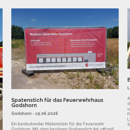
L
A
Spatenstich für das Feuerwehrhaus
d
Godshorn
u
Godshorn - 19.06.2026
F
L
Ein bedeutender Meilenstein für die Feuerwehr
S
Godshorn: Mit dem heutigen Spatenstich fiel offiziell