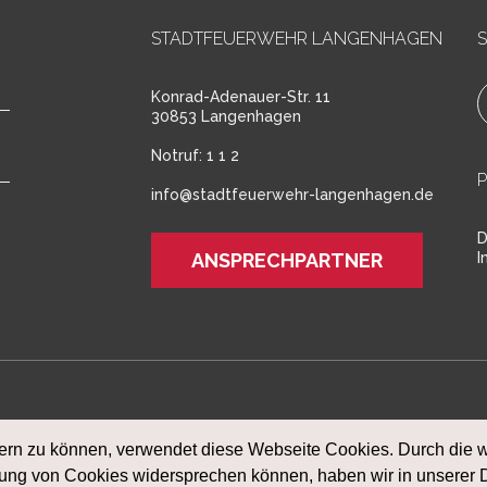
STADTFEUERWEHR LANGENHAGEN
S
Konrad-Adenauer-Str. 11
30853 Langenhagen
Notruf:
1 1 2
info@stadtfeuerwehr-langenhagen.de
D
ANSPRECHPARTNER
I
©
2026
STADTFEUERWEHR LANGENHAGEN
sern zu können, verwendet diese Webseite Cookies. Durch die 
ng von Cookies widersprechen können, haben wir in unserer Da